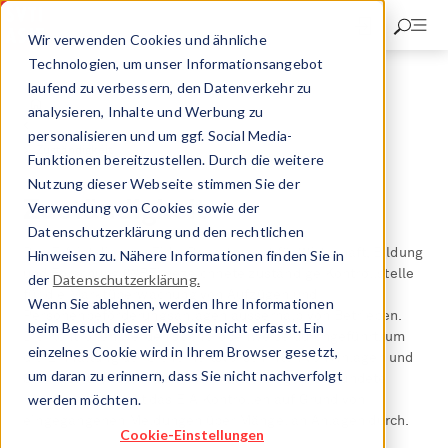
Direkt
zum
Wir verwenden Cookies und ähnliche
Inhalt
Technologien, um unser Informationsangebot
laufend zu verbessern, den Datenverkehr zu
Eidg. Inspektorat für Aufzüge
analysieren, Inhalte und Werbung zu
Aufgaben & Tätigkeiten
personalisieren und um ggf. Social Media-
Zuständigkeit
Funktionen bereitzustellen. Durch die weitere
Nutzung dieser Webseite stimmen Sie der
Zuständigkeit
Verwendung von Cookies sowie der
Datenschutzerklärung und den rechtlichen
Das EIA ist die vom Eidg. Departement für Wirtschaft, Bildung
Hinweisen zu. Nähere Informationen finden Sie in
und Forschung (WBF) bezeichnete zuständige Kontrollstelle
der
Datenschutzerklärung.
für die Marktüberwachung von Aufzügen und
Wenn Sie ablehnen, werden Ihre Informationen
Personenbeförderungsanlagen ausserhalb von Betrieben.
beim Besuch dieser Website nicht erfasst. Ein
Die Kontrollen werden stichprobenweise durchgeführt, um
einzelnes Cookie wird in Ihrem Browser gesetzt,
die Einhaltung der Sicherheitsvorschriften von Anlagen und
um daran zu erinnern, dass Sie nicht nachverfolgt
Sicherheitsbauteilen zu überprüfen. Liegen begründete
werden möchten.
Hinweise vor, führt das EIA Kontrollen auf Grund von
eingegangenen Meldungen über Mängel an Anlagen durch.
Cookie-Einstellungen