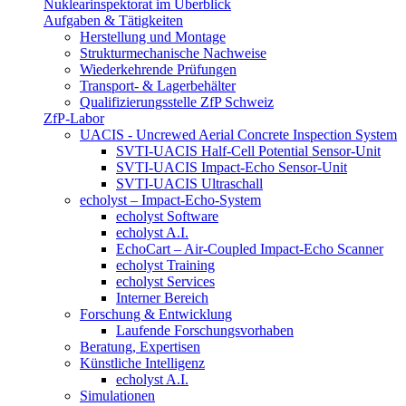
Nuklearinspektorat im Überblick
Aufgaben & Tätigkeiten
Herstellung und Montage
Strukturmechanische Nachweise
Wiederkehrende Prüfungen
Transport- & Lagerbehälter
Qualifizierungsstelle ZfP Schweiz
ZfP-Labor
UACIS - Uncrewed Aerial Concrete Inspection System
SVTI-UACIS Half-Cell Potential Sensor-Unit
SVTI-UACIS Impact-Echo Sensor-Unit
SVTI-UACIS Ultraschall
echolyst – Impact-Echo-System
echolyst Software
echolyst A.I.
EchoCart – Air-Coupled Impact-Echo Scanner
echolyst Training
echolyst Services
Interner Bereich
Forschung & Entwicklung
Laufende Forschungsvorhaben
Beratung, Expertisen
Künstliche Intelligenz
echolyst A.I.
Simulationen