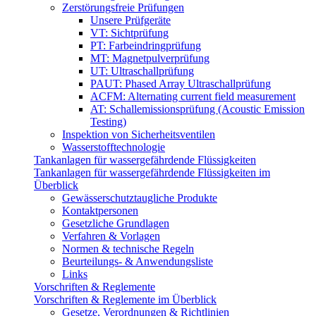
Zerstörungsfreie Prüfungen
Unsere Prüfgeräte
VT: Sichtprüfung
PT: Farbeindringprüfung
MT: Magnetpulverprüfung
UT: Ultraschallprüfung
PAUT: Phased Array Ultraschallprüfung
ACFM: Alternating current field measurement
AT: Schallemissionsprüfung (Acoustic Emission
Testing)
Inspektion von Sicherheitsventilen
Wasserstofftechnologie
Tankanlagen für wassergefährdende Flüssigkeiten
Tankanlagen für wassergefährdende Flüssigkeiten im
Überblick
Gewässerschutztaugliche Produkte
Kontaktpersonen
Gesetzliche Grundlagen
Verfahren & Vorlagen
Normen & technische Regeln
Beurteilungs- & Anwendungsliste
Links
Vorschriften & Reglemente
Vorschriften & Reglemente im Überblick
Gesetze, Verordnungen & Richtlinien