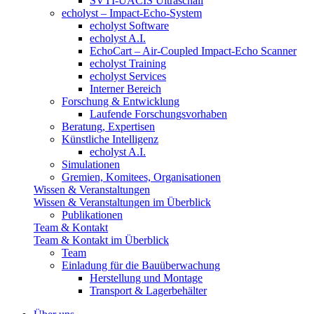
SVTI-UACIS Ultraschall
echolyst – Impact-Echo-System
echolyst Software
echolyst A.I.
EchoCart – Air-Coupled Impact-Echo Scanner
echolyst Training
echolyst Services
Interner Bereich
Forschung & Entwicklung
Laufende Forschungsvorhaben
Beratung, Expertisen
Künstliche Intelligenz
echolyst A.I.
Simulationen
Gremien, Komitees, Organisationen
Wissen & Veranstaltungen
Wissen & Veranstaltungen im Überblick
Publikationen
Team & Kontakt
Team & Kontakt im Überblick
Team
Einladung für die Bauüberwachung
Herstellung und Montage
Transport & Lagerbehälter