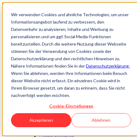
Direkt zum Inhalt
Wir verwenden Cookies und ähnliche Technologien, um unser
Informationsangebot laufend zu verbessern, den
Über uns
Datenverkehr zu analysieren, Inhalte und Werbung zu
Jobs & Karriere
personalisieren und um ggf. Social Media-Funktionen
Akademie
bereitzustellen. Durch die weitere Nutzung dieser Webseite
Wissen
Kontakt
stimmen Sie der Verwendung von Cookies sowie der
Datenschutzerklärung und den rechtlichen Hinweisen zu.
Nähere Informationen finden Sie in der
Datenschutzerklärung.
Wenn Sie ablehnen, werden Ihre Informationen beim Besuch
Kesselinspektorat
dieser Website nicht erfasst. Ein einzelnes Cookie wird in
Kesselinspektorat im Überblick
Aufgaben & Tätigkeiten
Ihrem Browser gesetzt, um daran zu erinnern, dass Sie nicht
Meldestelle für Druckgeräte
nachverfolgt werden möchten.
Inspektion an Druckgeräten
Anmeldung für die Inspektion im Stillstand
Cookie-Einstellungen
Inspektion während des Betriebes
Abmeldung eines Druckgerätes
Instandsetzungen & Änderungen
Akzeptieren
Ablehnen
Gefährdungsbeurteilung
Zerstörungsfreie Prüfungen
Unsere Prüfgeräte