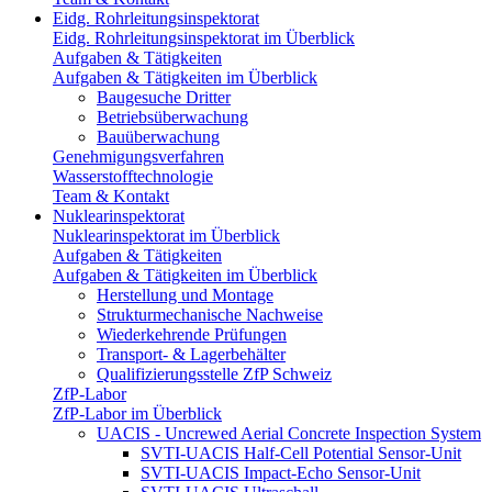
Eidg. Rohrleitungsinspektorat
Eidg. Rohrleitungsinspektorat im Überblick
Aufgaben & Tätigkeiten
Aufgaben & Tätigkeiten im Überblick
Baugesuche Dritter
Betriebsüberwachung
Bauüberwachung
Genehmigungsverfahren
Wasserstofftechnologie
Team & Kontakt
Nuklearinspektorat
Nuklearinspektorat im Überblick
Aufgaben & Tätigkeiten
Aufgaben & Tätigkeiten im Überblick
Herstellung und Montage
Strukturmechanische Nachweise
Wiederkehrende Prüfungen
Transport- & Lagerbehälter
Qualifizierungsstelle ZfP Schweiz
ZfP-Labor
ZfP-Labor im Überblick
UACIS - Uncrewed Aerial Concrete Inspection System
SVTI-UACIS Half-Cell Potential Sensor-Unit
SVTI-UACIS Impact-Echo Sensor-Unit