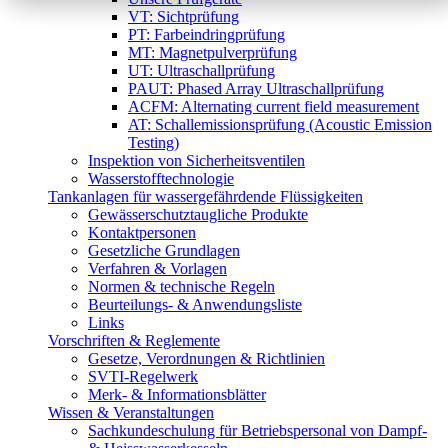
VT: Sichtprüfung
PT: Farbeindringprüfung
MT: Magnetpulverprüfung
UT: Ultraschallprüfung
PAUT: Phased Array Ultraschallprüfung
ACFM: Alternating current field measurement
AT: Schallemissionsprüfung (Acoustic Emission
Testing)
Inspektion von Sicherheitsventilen
Wasserstofftechnologie
Tankanlagen für wassergefährdende Flüssigkeiten
Gewässerschutztaugliche Produkte
Kontaktpersonen
Gesetzliche Grundlagen
Verfahren & Vorlagen
Normen & technische Regeln
Beurteilungs- & Anwendungsliste
Links
Vorschriften & Reglemente
Gesetze, Verordnungen & Richtlinien
SVTI-Regelwerk
Merk- & Informationsblätter
Wissen & Veranstaltungen
Sachkundeschulung für Betriebspersonal von Dampf-