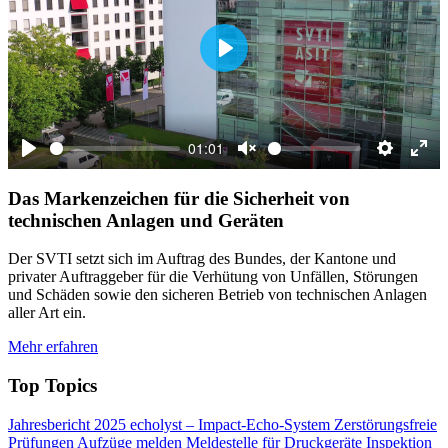
Play
01:01
Play
Unmute
Settings
Ent
full
Das Markenzeichen für die Sicherheit von
technischen Anlagen und Geräten
Der SVTI setzt sich im Auftrag des Bundes, der Kantone und
privater Auftraggeber für die Verhütung von Unfällen, Störungen
und Schäden sowie den sicheren Betrieb von technischen Anlagen
aller Art ein.
Mehr erfahren
Top Topics
Jahresbericht 2025
echolyst – Impact-Echo-System
Zerstörungsfreie
Prüfungen
Aufzüge melden
Meldestelle für Druckgeräte
Inspektion