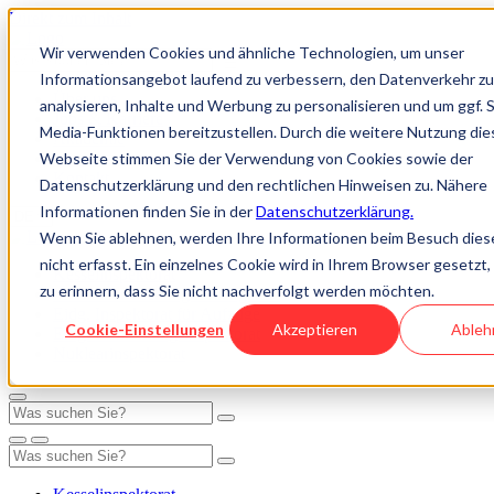
Direkt zum Inhalt
Wir verwenden Cookies und ähnliche Technologien, um unser
Informationsangebot laufend zu verbessern, den Datenverkehr zu
Über uns
analysieren, Inhalte und Werbung zu personalisieren und um ggf. S
Jobs & Karriere
Media-Funktionen bereitzustellen. Durch die weitere Nutzung die
Akademie
Webseite stimmen Sie der Verwendung von Cookies sowie der
Wissen
Kontakt
Datenschutzerklärung und den rechtlichen Hinweisen zu. Nähere
Informationen finden Sie in der
Datenschutzerklärung.
Wenn Sie ablehnen, werden Ihre Informationen beim Besuch dies
nicht erfasst. Ein einzelnes Cookie wird in Ihrem Browser gesetzt
Kesselinspektorat
zu erinnern, dass Sie nicht nachverfolgt werden möchten.
Marktüberwachung Druckgeräte
Eidg. Inspektorat für Aufzüge
Cookie-Einstellungen
Akzeptieren
Ableh
Eidg. Rohrleitungsinspektorat
Nuklearinspektorat