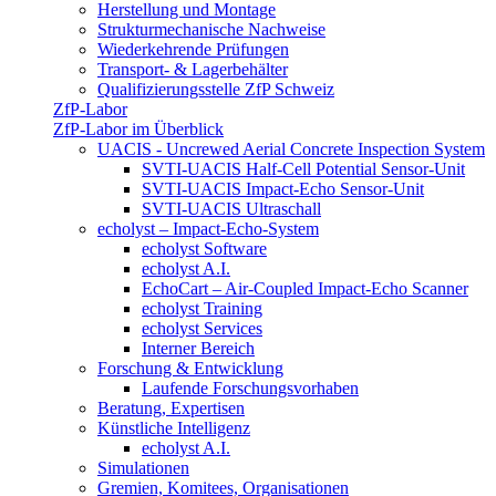
Herstellung und Montage
Strukturmechanische Nachweise
Wiederkehrende Prüfungen
Transport- & Lagerbehälter
Qualifizierungsstelle ZfP Schweiz
ZfP-Labor
ZfP-Labor im Überblick
UACIS - Uncrewed Aerial Concrete Inspection System
SVTI-UACIS Half-Cell Potential Sensor-Unit
SVTI-UACIS Impact-Echo Sensor-Unit
SVTI-UACIS Ultraschall
echolyst – Impact-Echo-System
echolyst Software
echolyst A.I.
EchoCart – Air-Coupled Impact-Echo Scanner
echolyst Training
echolyst Services
Interner Bereich
Forschung & Entwicklung
Laufende Forschungsvorhaben
Beratung, Expertisen
Künstliche Intelligenz
echolyst A.I.
Simulationen
Gremien, Komitees, Organisationen