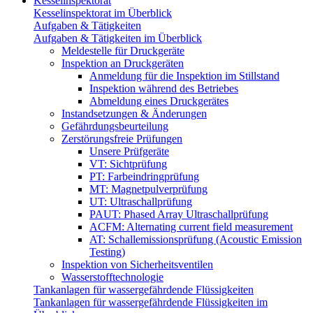
Kesselinspektorat
Kesselinspektorat im Überblick
Aufgaben & Tätigkeiten
Aufgaben & Tätigkeiten im Überblick
Meldestelle für Druckgeräte
Inspektion an Druckgeräten
Anmeldung für die Inspektion im Stillstand
Inspektion während des Betriebes
Abmeldung eines Druckgerätes
Instandsetzungen & Änderungen
Gefährdungsbeurteilung
Zerstörungsfreie Prüfungen
Unsere Prüfgeräte
VT: Sichtprüfung
PT: Farbeindringprüfung
MT: Magnetpulverprüfung
UT: Ultraschallprüfung
PAUT: Phased Array Ultraschallprüfung
ACFM: Alternating current field measurement
AT: Schallemissionsprüfung (Acoustic Emission
Testing)
Inspektion von Sicherheitsventilen
Wasserstofftechnologie
Tankanlagen für wassergefährdende Flüssigkeiten
Tankanlagen für wassergefährdende Flüssigkeiten im