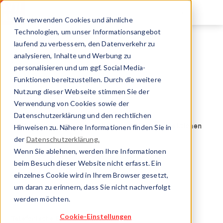
Direkt
zum
Wir verwenden Cookies und ähnliche
Inhalt
Technologien, um unser Informationsangebot
laufend zu verbessern, den Datenverkehr zu
analysieren, Inhalte und Werbung zu
Kesselinspektorat
personalisieren und um ggf. Social Media-
Kontakt
Funktionen bereitzustellen. Durch die weitere
Nutzung dieser Webseite stimmen Sie der
Kontakt
Verwendung von Cookies sowie der
Datenschutzerklärung und den rechtlichen
SVTI Schweizerischer Verein für technische Inspektionen
Hinweisen zu. Nähere Informationen finden Sie in
der
Datenschutzerklärung.
Kesselinspektorat
Wenn Sie ablehnen, werden Ihre Informationen
Richtistrasse 15
beim Besuch dieser Website nicht erfasst. Ein
8304 Wallisellen
einzelnes Cookie wird in Ihrem Browser gesetzt,
T
+41 44 877 63 11
um daran zu erinnern, dass Sie nicht nachverfolgt
E-Mail
inspektion@svti.ch
werden möchten.
Cookie-Einstellungen
Telefonische Erreichbarkeit: