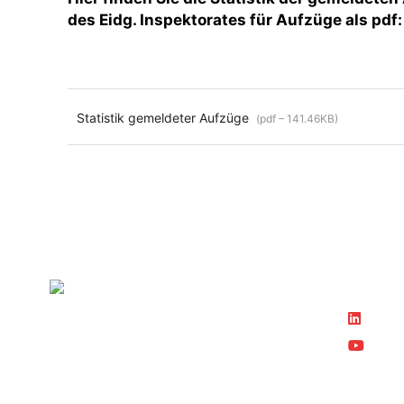
des Eidg. Inspektorates für Aufzüge als pdf:
Statistik gemeldeter Aufzüge
(pdf – 141.46KB)
Folgen S
Linke
YouT
SVTI Schweizerischer Verein
für technische Inspektionen