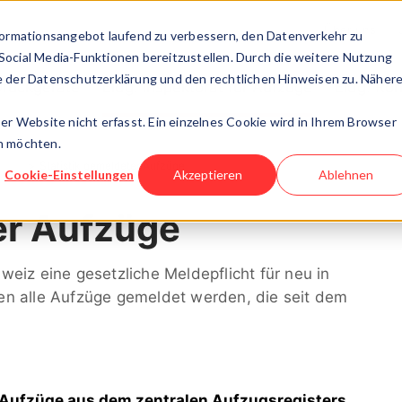
Über uns
ormationsangebot laufend zu verbessern, den Datenverkehr zu
 Social Media-Funktionen bereitzustellen. Durch die weitere Nutzung
 der Datenschutzerklärung und den rechtlichen Hinweisen zu. Näher
ruckgeräte
Eidg. Inspektorat für Aufzüge
Eidg. Roh
r Website nicht erfasst. Ein einzelnes Cookie wird in Ihrem Browser
en möchten.
ngen
Statistik gemeldeter Aufzüge
Cookie-Einstellungen
Akzeptieren
Ablehnen
er Aufzüge
eiz eine gesetzliche Meldepflicht für neu in
en alle Aufzüge gemeldet werden, die seit dem
Aufzüge aus dem zentralen Aufzugsregisters