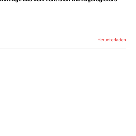
Herunterladen
ie uns
Aktuelles
dIn
News
ube
Aktuelle Kurse