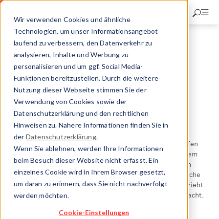
Direkt
zum
Wir verwenden Cookies und ähnliche
Inhalt
Technologien, um unser Informationsangebot
laufend zu verbessern, den Datenverkehr zu
Kesselinspektorat
Aufgaben & Tätigkeiten
analysieren, Inhalte und Werbung zu
Zerstörungsfreie Prüfungen
personalisieren und um ggf. Social Media-
PT: Farbeindringprüfung
Funktionen bereitzustellen. Durch die weitere
Nutzung dieser Webseite stimmen Sie der
PT: Farbeindringprüfung
Verwendung von Cookies sowie der
Datenschutzerklärung und den rechtlichen
Bei der Farbeindringprüfung wird ein Eindringmittel
Hinweisen zu. Nähere Informationen finden Sie in
(Penetrant) auf das Prüfstück aufgetragen, welches in
der
Datenschutzerklärung.
Materialtrennungen eindringt, die zur Oberfläche hin offen
Wenn Sie ablehnen, werden Ihre Informationen
sind. Das überschüssige Eindringmittel wird mittels einem
beim Besuch dieser Website nicht erfasst. Ein
Zwischenreiniger von der Prüffläche entfernt. Im letzten
einzelnes Cookie wird in Ihrem Browser gesetzt,
Schritt wird eine entwickelnde Person aufgesprüht, welche
um daran zu erinnern, dass Sie nicht nachverfolgt
das Eindringmittel aus den Materialtrennungen herauszieht
werden möchten.
und als vergrösserte Fehleranzeige deutlich sichtbar macht.
Dieses Prüfverfahren gehört zu den
Cookie-Einstellungen
Oberflächenprüfverfahren.