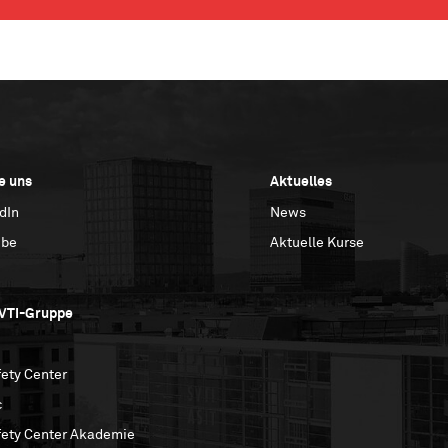
e uns
Aktuelles
dIn
News
ube
Aktuelle Kurse
SVTI-Gruppe
ety Center
c
fety Center Akademie