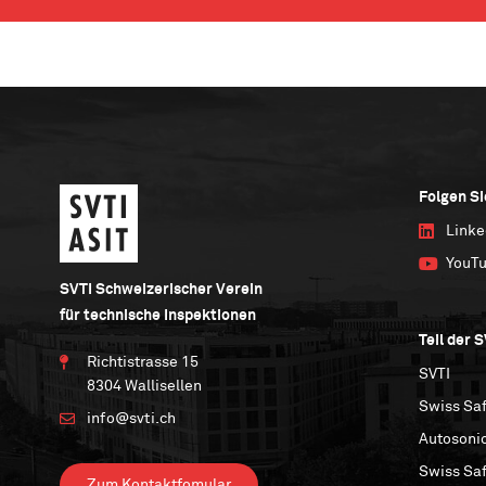
Folgen Si
Linke
YouT
SVTI Schweizerischer Verein
für technische Inspektionen
Teil der 
Richtistrasse 15
SVTI
8304 Wallisellen
Swiss Saf
info@svti.ch
Autosoni
Swiss Sa
Zum Kontaktfomular