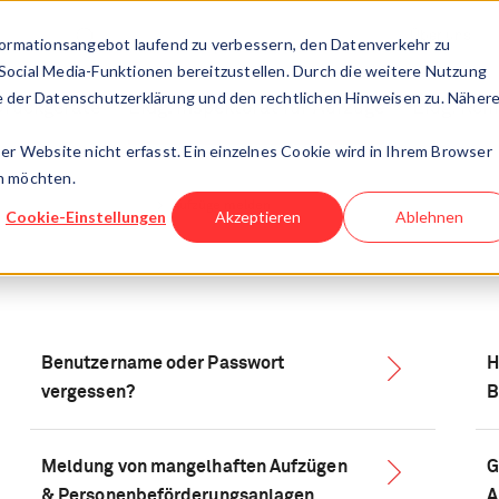
Über uns
ormationsangebot laufend zu verbessern, den Datenverkehr zu
 Social Media-Funktionen bereitzustellen. Durch die weitere Nutzung
 der Datenschutzerklärung und den rechtlichen Hinweisen zu. Näher
ruckgeräte
Eidg. Inspektorat für Aufzüge
Eidg. Roh
r Website nicht erfasst. Ein einzelnes Cookie wird in Ihrem Browser
en möchten.
Aufzugsmeldewesen
Aufzüge melden
Cookie-Einstellungen
Akzeptieren
Ablehnen
Benutzername oder Passwort
H
vergessen?
B
Meldung von mangelhaften Aufzügen
G
& Personenbeförderungsanlagen
A