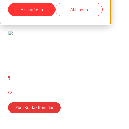
Akzeptieren
Ablehnen
SVTI Schweizerischer Verein
für technische Inspektionen
Richtistrasse 15
8304 Wallisellen
info@svti.ch
Zum Kontaktfomular