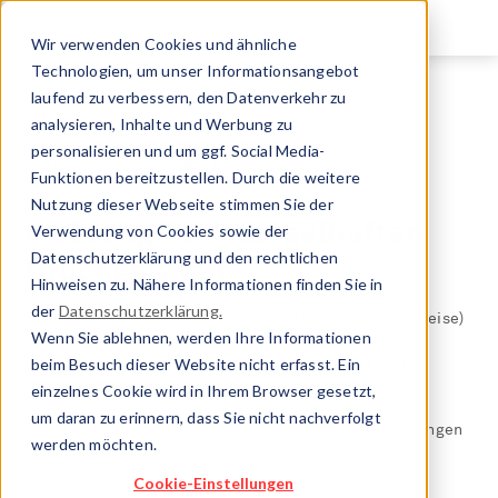
Direkt
zum
Wir verwenden Cookies und ähnliche
Inhalt
Technologien, um unser Informationsangebot
laufend zu verbessern, den Datenverkehr zu
Marktüberwachung Druckgeräte
analysieren, Inhalte und Werbung zu
Vorschriften & Reglemente
personalisieren und um ggf. Social Media-
Meldung von mangelhaften Druckgeräten
Funktionen bereitzustellen. Durch die weitere
Nutzung dieser Webseite stimmen Sie der
Meldung von mangelhaften
Verwendung von Cookies sowie der
Datenschutzerklärung und den rechtlichen
Druckgeräten
Hinweisen zu. Nähere Informationen finden Sie in
der
Datenschutzerklärung.
Meldung im Verdachtsfall Meldungen über (möglicherweise)
Wenn Sie ablehnen, werden Ihre Informationen
nicht konforme Druckgeräte können mit
beim Besuch dieser Website nicht erfasst. Ein
diesem Meldeformular
an das SECO oder direkt an die
Marktüberwachung Druckgeräte erfolgen.
einzelnes Cookie wird in Ihrem Browser gesetzt,
um daran zu erinnern, dass Sie nicht nachverfolgt
Die Marktüberwachung wird die erforderlichen Abklärungen
werden möchten.
durchführen.
Cookie-Einstellungen