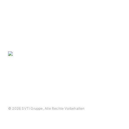
Swiss Safety Center
Autosonic
Swiss Safety Center
Akademie
Impressum
Datenschutz
AGB
© 2026 SVTI Gruppe, Alle Rechte Vorbehalten