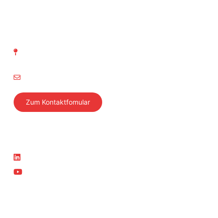
SVTI Schweizerischer Verein
für technische Inspektionen
Richtistrasse 15
8304 Wallisellen
info@svti.ch
Zum Kontaktfomular
Folgen Sie uns
Aktuelles
LinkedIn
News
YouTube
Aktuelle Kurse
Teil der SVTI-Gruppe
SVTI