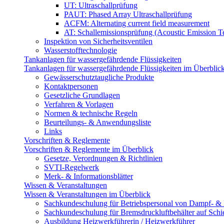
UT: Ultraschallprüfung
PAUT: Phased Array Ultraschallprüfung
ACFM: Alternating current field measurement
AT: Schallemissionsprüfung (Acoustic Emission Te
Inspektion von Sicherheitsventilen
Wasserstofftechnologie
Tankanlagen für wassergefährdende Flüssigkeiten
Tankanlagen für wassergefährdende Flüssigkeiten im Überblic
Gewässerschutztaugliche Produkte
Kontaktpersonen
Gesetzliche Grundlagen
Verfahren & Vorlagen
Normen & technische Regeln
Beurteilungs- & Anwendungsliste
Links
Vorschriften & Reglemente
Vorschriften & Reglemente im Überblick
Gesetze, Verordnungen & Richtlinien
SVTI-Regelwerk
Merk- & Informationsblätter
Wissen & Veranstaltungen
Wissen & Veranstaltungen im Überblick
Sachkundeschulung für Betriebspersonal von Dampf- & 
Sachkundeschulung für Bremsdruckluftbehälter auf Sch
Ausbildung Heizwerkführerin / Heizwerkführer