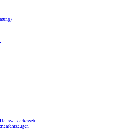
sting)
k
Heisswasserkesseln
ienenfahrzeugen