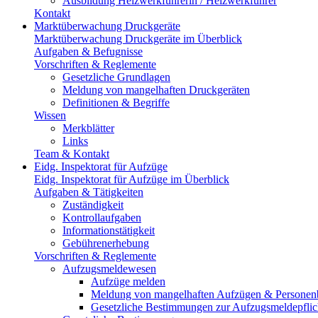
Ausbildung Heizwerkführerin / Heizwerkführer
Kontakt
Marktüberwachung Druckgeräte
Marktüberwachung Druckgeräte im Überblick
Aufgaben & Befugnisse
Vorschriften & Reglemente
Gesetzliche Grundlagen
Meldung von mangelhaften Druckgeräten
Definitionen & Begriffe
Wissen
Merkblätter
Links
Team & Kontakt
Eidg. Inspektorat für Aufzüge
Eidg. Inspektorat für Aufzüge im Überblick
Aufgaben & Tätigkeiten
Zuständigkeit
Kontrollaufgaben
Informationstätigkeit
Gebührenerhebung
Vorschriften & Reglemente
Aufzugsmeldewesen
Aufzüge melden
Meldung von mangelhaften Aufzügen & Personen
Gesetzliche Bestimmungen zur Aufzugsmeldepflic