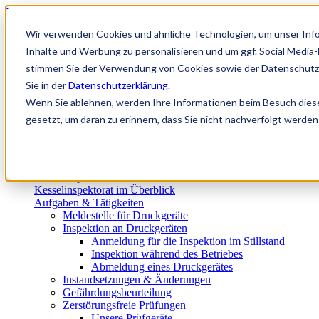
Direkt zum Inhalt
Wir verwenden Cookies und ähnliche Technologien, um unser Info
Inhalte und Werbung zu personalisieren und um ggf. Social Media
Über uns
stimmen Sie der Verwendung von Cookies sowie der Datenschutze
Jobs & Karriere
Sie in der
Datenschutzerklärung.
Akademie
Wenn Sie ablehnen, werden Ihre Informationen beim Besuch dieser
Wissen
Kontakt
gesetzt, um daran zu erinnern, dass Sie nicht nachverfolgt werde
Kesselinspektorat
Kesselinspektorat im Überblick
Aufgaben & Tätigkeiten
Meldestelle für Druckgeräte
Inspektion an Druckgeräten
Anmeldung für die Inspektion im Stillstand
Inspektion während des Betriebes
Abmeldung eines Druckgerätes
Instandsetzungen & Änderungen
Gefährdungsbeurteilung
Zerstörungsfreie Prüfungen
Unsere Prüfgeräte