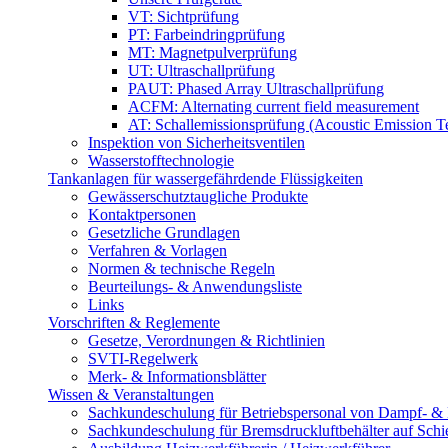
VT: Sichtprüfung
PT: Farbeindringprüfung
MT: Magnetpulverprüfung
UT: Ultraschallprüfung
PAUT: Phased Array Ultraschallprüfung
ACFM: Alternating current field measurement
AT: Schallemissionsprüfung (Acoustic Emission Te
Inspektion von Sicherheitsventilen
Wasserstofftechnologie
Tankanlagen für wassergefährdende Flüssigkeiten
Gewässerschutztaugliche Produkte
Kontaktpersonen
Gesetzliche Grundlagen
Verfahren & Vorlagen
Normen & technische Regeln
Beurteilungs- & Anwendungsliste
Links
Vorschriften & Reglemente
Gesetze, Verordnungen & Richtlinien
SVTI-Regelwerk
Merk- & Informationsblätter
Wissen & Veranstaltungen
Sachkundeschulung für Betriebspersonal von Dampf- & 
Sachkundeschulung für Bremsdruckluftbehälter auf Sch