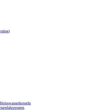
sting)
Heisswasserkesseln
ienenfahrzeugen