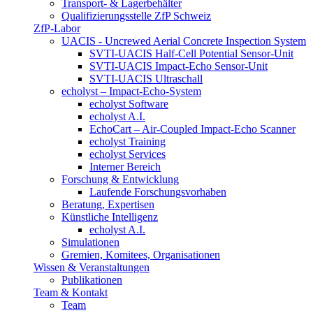
Transport- & Lagerbehälter
Qualifizierungsstelle ZfP Schweiz
ZfP-Labor
UACIS - Uncrewed Aerial Concrete Inspection System
SVTI-UACIS Half-Cell Potential Sensor-Unit
SVTI-UACIS Impact-Echo Sensor-Unit
SVTI-UACIS Ultraschall
echolyst – Impact-Echo-System
echolyst Software
echolyst A.I.
EchoCart – Air-Coupled Impact-Echo Scanner
echolyst Training
echolyst Services
Interner Bereich
Forschung & Entwicklung
Laufende Forschungsvorhaben
Beratung, Expertisen
Künstliche Intelligenz
echolyst A.I.
Simulationen
Gremien, Komitees, Organisationen
Wissen & Veranstaltungen
Publikationen
Team & Kontakt
Team