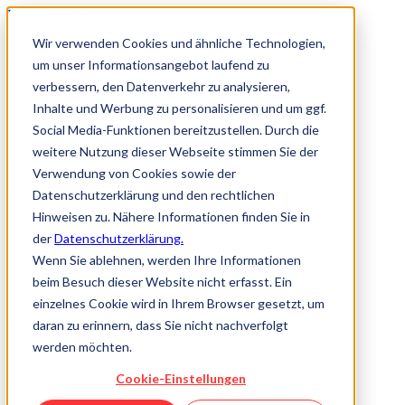
Direkt zum Inhalt
Wir verwenden Cookies und ähnliche Technologien,
um unser Informationsangebot laufend zu
Über uns
verbessern, den Datenverkehr zu analysieren,
Jobs & Karriere
Inhalte und Werbung zu personalisieren und um ggf.
Akademie
Social Media-Funktionen bereitzustellen. Durch die
Wissen
Kontakt
weitere Nutzung dieser Webseite stimmen Sie der
Verwendung von Cookies sowie der
Datenschutzerklärung und den rechtlichen
Hinweisen zu. Nähere Informationen finden Sie in
Kesselinspektorat
der
Datenschutzerklärung.
Marktüberwachung Druckgeräte
Eidg. Inspektorat für Aufzüge
Wenn Sie ablehnen, werden Ihre Informationen
Eidg. Rohrleitungsinspektorat
beim Besuch dieser Website nicht erfasst. Ein
Nuklearinspektorat
einzelnes Cookie wird in Ihrem Browser gesetzt, um
daran zu erinnern, dass Sie nicht nachverfolgt
werden möchten.
Cookie-Einstellungen