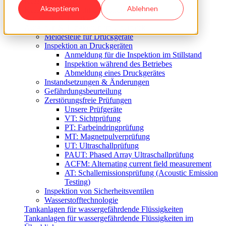
Kesselinspektorat
Akzeptieren
Ablehnen
Kesselinspektorat im Überblick
Aufgaben & Tätigkeiten
Aufgaben & Tätigkeiten im Überblick
Meldestelle für Druckgeräte
Inspektion an Druckgeräten
Anmeldung für die Inspektion im Stillstand
Inspektion während des Betriebes
Abmeldung eines Druckgerätes
Instandsetzungen & Änderungen
Gefährdungsbeurteilung
Zerstörungsfreie Prüfungen
Unsere Prüfgeräte
VT: Sichtprüfung
PT: Farbeindringprüfung
MT: Magnetpulverprüfung
UT: Ultraschallprüfung
PAUT: Phased Array Ultraschallprüfung
ACFM: Alternating current field measurement
AT: Schallemissionsprüfung (Acoustic Emission
Testing)
Inspektion von Sicherheitsventilen
Wasserstofftechnologie
Tankanlagen für wassergefährdende Flüssigkeiten
Tankanlagen für wassergefährdende Flüssigkeiten im