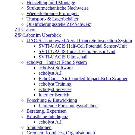
Herstellung und Montage
Strukturmechanische Nachweise
Wiederkehrende Prüfungen
Transport- & Lagerbehälter
Qualifizierungsstelle ZfP Schweiz
ZfP-Labor
ZfP-Labor im Überblick
UACIS - Uncrewed Aerial Concrete Inspection System
SVTI-UACIS Half-Cell Potential Sensor-Unit
SVTI-UACIS Impact-Echo Sensor-Unit
SVTI-UACIS Ultraschall
echolyst – Impact-Echo-System
echolyst Software
echolyst A.I.
EchoCart – Air-Coupled Impact-Echo Scanner
echolyst Training
echolyst Services
Interner Bereich
Forschung & Entwicklung
Laufende Forschungsvorhaben
Beratung, Expertisen
Künstliche Intelligenz
echolyst A.I.
Simulationen
Gremien, Komitees, Organisationen