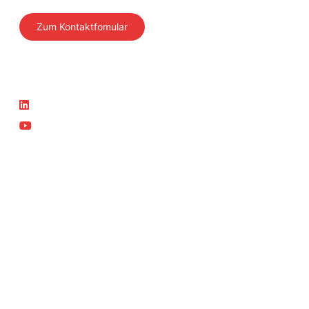
Zum Kontaktfomular
Folgen Sie uns
Aktuelles
LinkedIn
News
YouTube
Aktuelle Kurse
Teil der SVTI-Gruppe
SVTI
Swiss Safety Center
Autosonic
Swiss Safety Center
Akademie