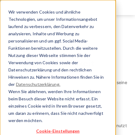
Direkt
zum
Wir verwenden Cookies und ähnliche
Inhalt
Technologien, um unser Informationsangebot
laufend zu verbessern, den Datenverkehr zu
Eidg. Inspektorat für Aufzüge
analysieren, Inhalte und Werbung zu
Aufgaben & Tätigkeiten
personalisieren und um ggf. Social Media-
Informationstätigkeit
Funktionen bereitzustellen. Durch die weitere
Nutzung dieser Webseite stimmen Sie der
Informationstätigkeit
Verwendung von Cookies sowie der
Datenschutzerklärung und den rechtlichen
Im Rahmen seiner Zuständigkeit informiert das EIA die
Hinweisen zu. Nähere Informationen finden Sie in
interessierten Kreise in der Schweiz regelmässig über seine
der
Datenschutzerklärung.
Tätigkeit als Kontrollstelle und über die gültigen
Wenn Sie ablehnen, werden Ihre Informationen
gesetzlichen Grundlagen.
beim Besuch dieser Website nicht erfasst. Ein
einzelnes Cookie wird in Ihrem Browser gesetzt,
um daran zu erinnern, dass Sie nicht nachverfolgt
werden möchten.
Als Plattform für die Verbreitung von Informationen benutzt
Cookie-Einstellungen
das EIA die folgenden Mittel: