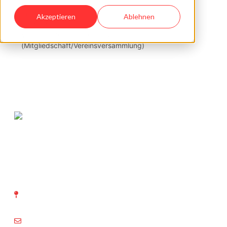
Internet
Akzeptieren
Ablehnen
Seminare
Vereinsmitteilungen des SVTI
(Mitgliedschaft/Vereinsversammlung)
SVTI Schweizerischer Verein
für technische Inspektionen
Richtistrasse 15
8304 Wallisellen
info@svti.ch