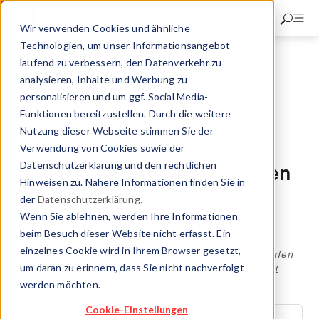
Direkt
zum
Wir verwenden Cookies und ähnliche
Inhalt
Technologien, um unser Informationsangebot
laufend zu verbessern, den Datenverkehr zu
Kesselinspektorat
analysieren, Inhalte und Werbung zu
Aufgaben & Tätigkeiten
personalisieren und um ggf. Social Media-
Instandsetzungen & Änderungen
Funktionen bereitzustellen. Durch die weitere
Nutzung dieser Webseite stimmen Sie der
Instandsetzungen und
Verwendung von Cookies sowie der
Datenschutzerklärung und den rechtlichen
Änderungen an Druckgeräten
Hinweisen zu. Nähere Informationen finden Sie in
und Ausrüstungsteilen
der
Datenschutzerklärung.
Wenn Sie ablehnen, werden Ihre Informationen
Art. 15 DGVV Instandsetzungen und Änderungen:
beim Besuch dieser Website nicht erfasst. Ein
einzelnes Cookie wird in Ihrem Browser gesetzt,
Instandsetzungen und Änderungen an Druckgeräten dürfen
um daran zu erinnern, dass Sie nicht nachverfolgt
nur in Absprache mit der Fachorganisation durchgeführt
werden möchten.
werden.
Cookie-Einstellungen