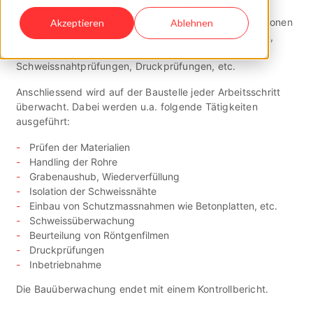
Dokumentation der neuen Bauteile. Dies sind die
Detailpläne, die Werkstoffatteste sowie die Spezifikationen
Akzeptieren
Ablehnen
für die einzelnen Arbeitsschritte wie z.B. Rohrverlegen,
Biegen, Schweissen, zerstörungsfreie
Schweissnahtprüfungen, Druckprüfungen, etc.
Anschliessend wird auf der Baustelle jeder Arbeitsschritt
überwacht. Dabei werden u.a. folgende Tätigkeiten
ausgeführt:
Prüfen der Materialien
Handling der Rohre
Grabenaushub, Wiederverfüllung
Isolation der Schweissnähte
Einbau von Schutzmassnahmen wie Betonplatten, etc.
Schweissüberwachung
Beurteilung von Röntgenfilmen
Druckprüfungen
Inbetriebnahme
Die Bauüberwachung endet mit einem Kontrollbericht.