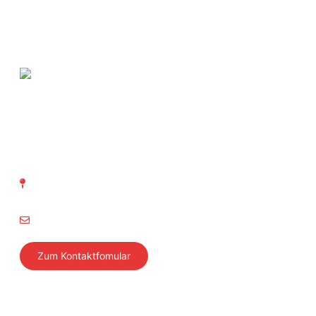
SVTI Schweizerischer Verein
für technische Inspektionen
Richtistrasse 15
8304 Wallisellen
info@svti.ch
Zum Kontaktfomular
Folgen Sie uns
Aktuelles