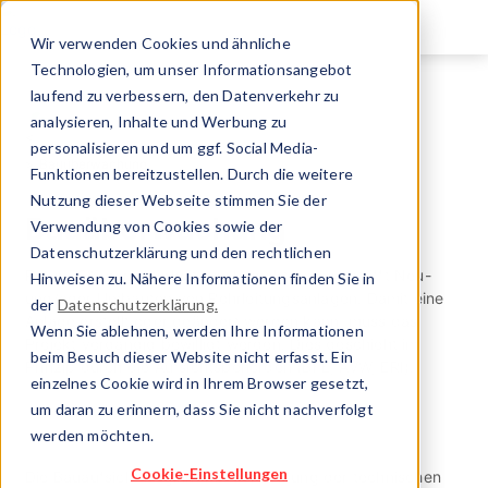
Direkt
zum
Wir verwenden Cookies und ähnliche
Inhalt
Technologien, um unser Informationsangebot
laufend zu verbessern, den Datenverkehr zu
Eidg. Rohrleitungsinspektorat
analysieren, Inhalte und Werbung zu
Aufgaben & Tätigkeiten
personalisieren und um ggf. Social Media-
Bauüberwachung
Funktionen bereitzustellen. Durch die weitere
Nutzung dieser Webseite stimmen Sie der
Bauüberwachung
Verwendung von Cookies sowie der
Datenschutzerklärung und den rechtlichen
Rund 50% der Tätigkeit des Inspektorates betrifft Neu-
Hinweisen zu. Nähere Informationen finden Sie in
und/oder Umbauten von Rohrleitungsanlagen. Damit eine
der
Datenschutzerklärung.
Anlage erstellt oder geändert werden kann, muss das
Wenn Sie ablehnen, werden Ihre Informationen
Projekt vorgängig bewilligt werden. Dies geschieht im
beim Besuch dieser Website nicht erfasst. Ein
Prinzip durch die Aufsichtsbehörden (BFE, AVW, ERI).
einzelnes Cookie wird in Ihrem Browser gesetzt,
um daran zu erinnern, dass Sie nicht nachverfolgt
werden möchten.
Cookie-Einstellungen
Die Bauaufsicht beginnt mit der Prüfung der technischen