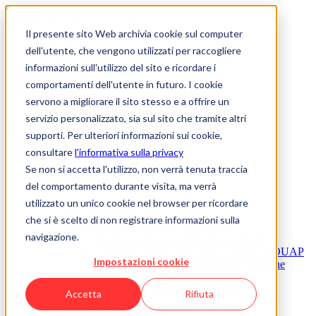
Salta
al
Il presente sito Web archivia cookie sul computer
contenuto
principale
dell'utente, che vengono utilizzati per raccogliere
Chi siamo
Jobs & Carriera
informazioni sull'utilizzo del sito e ricordare i
Accademia
comportamenti dell'utente in futuro. I cookie
Know-how
servono a migliorare il sito stesso e a offrire un
Contatto
servizio personalizzato, sia sul sito che tramite altri
supporti. Per ulteriori informazioni sui cookie,
consultare
l'informativa sulla privacy
Ispettorato delle caldaie
Se non si accetta l'utilizzo, non verrà tenuta traccia
Ispettorato delle caldaie panoramica
del comportamento durante visita, ma verrà
Cisterne per liquidi nocivi alle acque
Compiti & attività
utilizzato un unico cookie nel browser per ricordare
Formulario di notifica
che si è scelto di non registrare informazioni sulla
Ispezione delle attrezzature a pressione
navigazione.
Annuncio per l’ispezione fuori esercizio
Ispezioni durante l’esercizio ai sensi dell’OUAP
Impostazioni cookie
Cancellazione di un’attrezzatura a pressione
Riparazioni & modifiche
Analisi dei rischi & valutazione dei pericoli
Accetta
Rifiuta
Prove non distruttive
Tecnologia dell'idrogeno