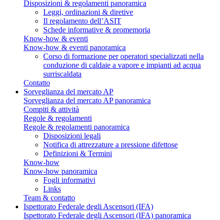
Disposizioni & regolamenti panoramica
Leggi, ordinazioni & diretive
Il regolamento dell’ASIT
Schede informative & promemoria
Know-how & eventi
Know-how & eventi panoramica
Corso di formazione per operatori specializzati nella
conduzione di caldaie a vapore e impianti ad acqua
surriscaldata
Contatto
Sorveglianza del mercato AP
Sorveglianza del mercato AP panoramica
Compiti & attività
Regole & regolamenti
Regole & regolamenti panoramica
Disposizioni legali
Notifica di attrezzature a pressione difettose
Definizioni & Termini
Know-how
Know-how panoramica
Fogli informativi
Links
Team & contatto
Ispettorato Federale degli Ascensori (IFA)
Ispettorato Federale degli Ascensori (IFA) panoramica