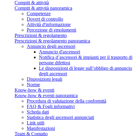
Compiti & attività
Compiti & attività panoramica
Competenze
Doveri di controllo
Attività d'informazione
Percezione di emolumenti
Prescrizioni & regolamento
Prescrizioni & regolamento panoramica
Annuncio degli ascensori
Annuncio d'ascensori
Notifica d’ascensori & impianti per il trasporto di
persone difettosi
Le disposizioni di legge sull’obbligo di annuncio
degli ascensori
Disposizioni legali
Norme
Know-how & eventi
Know-how & eventi panoramica
Procedura di valutazione della conformità
FAQ & Fogli informativi
Scheda dati
Statistica degli ascensori annunciati
Link utili
Manifestazioni
Team & Contatto