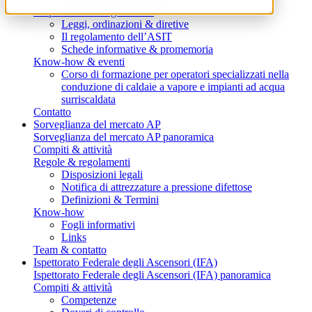
Disposizioni & regolamenti
Leggi, ordinazioni & diretive
Il regolamento dell’ASIT
Schede informative & promemoria
Know-how & eventi
Corso di formazione per operatori specializzati nella
conduzione di caldaie a vapore e impianti ad acqua
surriscaldata
Contatto
Sorveglianza del mercato AP
Sorveglianza del mercato AP panoramica
Compiti & attività
Regole & regolamenti
Disposizioni legali
Notifica di attrezzature a pressione difettose
Definizioni & Termini
Know-how
Fogli informativi
Links
Team & contatto
Ispettorato Federale degli Ascensori (IFA)
Ispettorato Federale degli Ascensori (IFA) panoramica
Compiti & attività
Competenze