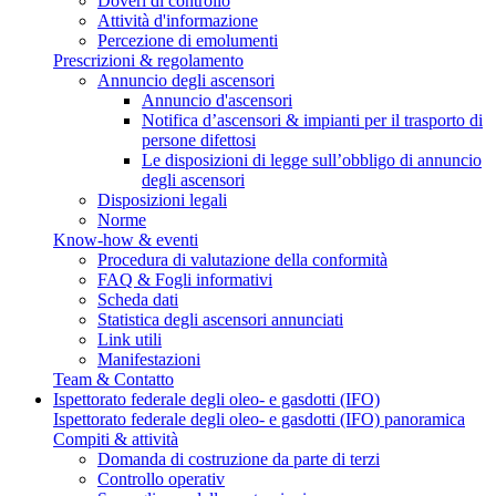
Doveri di controllo
Attività d'informazione
Percezione di emolumenti
Prescrizioni & regolamento
Annuncio degli ascensori
Annuncio d'ascensori
Notifica d’ascensori & impianti per il trasporto di
persone difettosi
Le disposizioni di legge sull’obbligo di annuncio
degli ascensori
Disposizioni legali
Norme
Know-how & eventi
Procedura di valutazione della conformità
FAQ & Fogli informativi
Scheda dati
Statistica degli ascensori annunciati
Link utili
Manifestazioni
Team & Contatto
Ispettorato federale degli oleo- e gasdotti (IFO)
Ispettorato federale degli oleo- e gasdotti (IFO) panoramica
Compiti & attività
Domanda di costruzione da parte di terzi
Controllo operativ