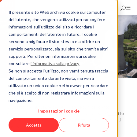
Salta
al
Il presente sito Web archivia cookie sul computer
contenuto
dell'utente, che vengono utilizzati per raccogliere
principale
informazioni sull'utilizzo del sito e ricordare i
comportamenti dell'utente in futuro. I cookie
servono a migliorare il sito stesso e a offrire un
servizio personalizzato, sia sul sito che tramite altri
supporti. Per ulteriori informazioni sui cookie,
consultare
l'informativa sulla privacy
Se non si accetta l'utilizzo, non verrà tenuta traccia
del comportamento durante visita, ma verrà
utilizzato un unico cookie nel browser per ricordare
Ispettorato nucleare
che si è scelto di non registrare informazioni sulla
navigazione.
L’Ispettorato nucleare dell’ASIT sorveglia per conto
Impostazioni cookie
dell’Ispettorato federale della sicurezza nucleare (
IFSN
) le
attività rilevanti per la sicurezza effettuate nelle centrali
Accetta
Rifiuta
nucleari svizzere.