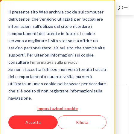
Salta
al
Il presente sito Web archivia cookie sul computer
contenuto
dell'utente, che vengono utilizzati per raccogliere
principale
informazioni sull'utilizzo del sito e ricordare i
Ispettorato Federale degli Ascensori (IFA)
comportamenti dell'utente in futuro. I cookie
Know-how & eventi
servono a migliorare il sito stesso e a offrire un
FAQ & Fogli informativi
servizio personalizzato, sia sul sito che tramite altri
supporti. Per ulteriori informazioni sui cookie,
FAQ e Fogli informativi
consultare
l'informativa sulla privacy
Se non si accetta l'utilizzo, non verrà tenuta traccia
Qui trovate le risposte alle domande più frequenti.
del comportamento durante visita, ma verrà
utilizzato un unico cookie nel browser per ricordare
che si è scelto di non registrare informazioni sulla
CONTATTO
navigazione.
Ispettorato Federale degli Ascensori
Impostazioni cookie
Telefon:
+41 44 877 62 60
Accetta
Rifiuta
E-Mail:
aufzuege@svti.ch