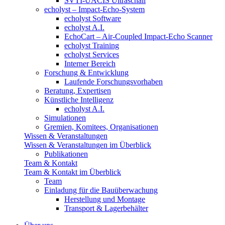
SVTI-UACIS Ultraschall
echolyst – Impact-Echo-System
echolyst Software
echolyst A.I.
EchoCart – Air-Coupled Impact-Echo Scanner
echolyst Training
echolyst Services
Interner Bereich
Forschung & Entwicklung
Laufende Forschungsvorhaben
Beratung, Expertisen
Künstliche Intelligenz
echolyst A.I.
Simulationen
Gremien, Komitees, Organisationen
Wissen & Veranstaltungen
Wissen & Veranstaltungen im Überblick
Publikationen
Team & Kontakt
Team & Kontakt im Überblick
Team
Einladung für die Bauüberwachung
Herstellung und Montage
Transport & Lagerbehälter