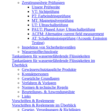
Zerstörungsfreie Prüfungen
Unsere Prüfgeräte
VT: Sichtprüfung
PT: Farbeindringprüfung
MT: Magnetpulverprüfung
UT: Ultraschallprüfung
PAUT: Phased Array Ultraschallprüfung
ACFM: Alternating current field measurement
AT: Schallemissionsprüfung (Acoustic Emission
Testing)
Inspektion von Sicherheitsventilen
Wasserstofftechnologie
Tankanlagen für wassergefährdende Flüssigkeiten
Tankanlagen für wassergefährdende Flüssigkeiten im
Überblick
Gewässerschutztaugliche Produkte
Kontaktpersonen
Gesetzliche Grundlagen
Verfahren & Vorlagen
Normen & technische Regeln
Beurteilungs- & Anwendungsliste
Links
Vorschriften & Reglemente
Vorschriften & Reglemente im Überblick
Gesetze, Verordnungen & Richtlinien