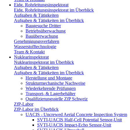
Eidg. Rohrleitungsinspektorat
Eidg. Rohrleitungsinspektorat im Überblick
Aufgaben & Tätigkeiten
Aufgaben & Tätigkeiten im Überblick
Baugesuche Dritter
Betriebsüberwachung
Bauüberwachung
Genehmigungsverfahren
Wasserstofftechnologie
Team & Kontakt
Nuklearinspektorat
Nuklearinspektorat im Überblick
Aufgaben & Tätigkeiten
Aufgaben & Tätigkeiten im Überblick
Herstellung und Montage
Strukturmechanische Nachweise
Wiederkehrende Prüfungen
Transport- & Lagerbehälter
Qualifizierungsstelle ZfP Schweiz
ZfP-Labor
ZfP-Labor im Überblick
UACIS - Uncrewed Aerial Concrete Inspection System
SVTI-UACIS Half-Cell Potential Sensor-Unit
SVTI-UACIS Impact-Echo Sensor-Unit