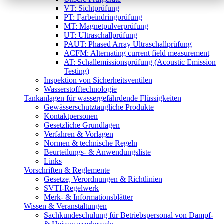
VT: Sichtprüfung
PT: Farbeindringprüfung
MT: Magnetpulverprüfung
UT: Ultraschallprüfung
PAUT: Phased Array Ultraschallprüfung
ACFM: Alternating current field measurement
AT: Schallemissionsprüfung (Acoustic Emission
Testing)
Inspektion von Sicherheitsventilen
Wasserstofftechnologie
Tankanlagen für wassergefährdende Flüssigkeiten
Gewässerschutztaugliche Produkte
Kontaktpersonen
Gesetzliche Grundlagen
Verfahren & Vorlagen
Normen & technische Regeln
Beurteilungs- & Anwendungsliste
Links
Vorschriften & Reglemente
Gesetze, Verordnungen & Richtlinien
SVTI-Regelwerk
Merk- & Informationsblätter
Wissen & Veranstaltungen
Sachkundeschulung für Betriebspersonal von Dampf-