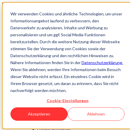
Direkt zum Inhalt
Wir verwenden Cookies und ähnliche Technologien, um unser
Informationsangebot laufend zu verbessern, den
Über uns
Datenverkehr zu analysieren, Inhalte und Werbung zu
Jobs & Karriere
personalisieren und um ggf. Social Media-Funktionen
Akademie
bereitzustellen. Durch die weitere Nutzung dieser Webseite
Wissen
Kontakt
stimmen Sie der Verwendung von Cookies sowie der
Datenschutzerklärung und den rechtlichen Hinweisen zu.
Nähere Informationen finden Sie in der
Datenschutzerklärung.
Wenn Sie ablehnen, werden Ihre Informationen beim Besuch
Kesselinspektorat
dieser Website nicht erfasst. Ein einzelnes Cookie wird in
Kesselinspektorat im Überblick
Aufgaben & Tätigkeiten
Ihrem Browser gesetzt, um daran zu erinnern, dass Sie nicht
Meldestelle für Druckgeräte
nachverfolgt werden möchten.
Inspektion an Druckgeräten
Anmeldung für die Inspektion im Stillstand
Cookie-Einstellungen
Inspektion während des Betriebes
Abmeldung eines Druckgerätes
Instandsetzungen & Änderungen
Akzeptieren
Ablehnen
Gefährdungsbeurteilung
Zerstörungsfreie Prüfungen
Unsere Prüfgeräte