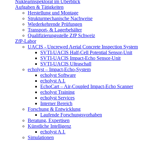
Nuklearinspektorat im Überblick
Aufgaben & Tätigkeiten
Herstellung und Montage
Strukturmechanische Nachweise
Wiederkehrende Prüfungen
Transport- & Lagerbehälter
Qualifizierungsstelle ZfP Schweiz
ZfP-Labor
UACIS - Uncrewed Aerial Concrete Inspection System
SVTI-UACIS Half-Cell Potential Sensor-Unit
SVTI-UACIS Impact-Echo Sensor-Unit
SVTI-UACIS Ultraschall
echolyst – Impact-Echo-System
echolyst Software
echolyst A.I.
EchoCart – Air-Coupled Impact-Echo Scanner
echolyst Training
echolyst Services
Interner Bereich
Forschung & Entwicklung
Laufende Forschungsvorhaben
Beratung, Expertisen
Künstliche Intelligenz
echolyst A.I.
Simulationen