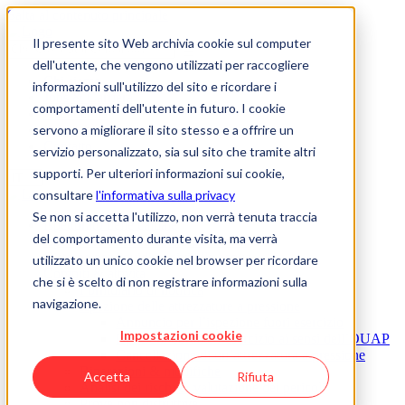
Salta al contenuto principale
Il presente sito Web archivia cookie sul computer
dell'utente, che vengono utilizzati per raccogliere
Chi siamo
informazioni sull'utilizzo del sito e ricordare i
Jobs & Carriera
comportamenti dell'utente in futuro. I cookie
Accademia
servono a migliorare il sito stesso e a offrire un
Know-how
Contatto
servizio personalizzato, sia sul sito che tramite altri
supporti. Per ulteriori informazioni sui cookie,
consultare
l'informativa sulla privacy
Se non si accetta l'utilizzo, non verrà tenuta traccia
Ispettorato delle caldaie
del comportamento durante visita, ma verrà
Ispettorato delle caldaie panoramica
Cisterne per liquidi nocivi alle acque
utilizzato un unico cookie nel browser per ricordare
Compiti & attività
che si è scelto di non registrare informazioni sulla
Formulario di notifica
navigazione.
Ispezione delle attrezzature a pressione
Annuncio per l’ispezione fuori esercizio
Impostazioni cookie
Ispezioni durante l’esercizio ai sensi dell’OUAP
Cancellazione di un’attrezzatura a pressione
Riparazioni & modifiche
Accetta
Rifiuta
Analisi dei rischi & valutazione dei pericoli
Prove non distruttive