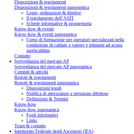
Disposizioni & regolamenti
Disposizioni & regolamenti panoramica
Leggi, ordinazioni & diretive
Il regolamento dell’ASIT
Schede informative & promemoria
Know-how & eventi
Know-how & eventi panoramica
Corso di formazione per operatori specializzati nella
conduzione di caldaie a vapore e impianti ad acqua
surriscaldata
Contatto
Sorveglianza del mercato AP
Sorveglianza del mercato AP panoramica
Compiti & attività
Regole & regolamenti
Regole & regolamenti panoramica
Disposizioni legali
Notifica di attrezzature a pressione difettose
Definizioni & Termini
Know-how
Know-how panoramica
Fogli informativi
Links
Team & contatto
Ispettorato Federale degli Ascensori (IFA)