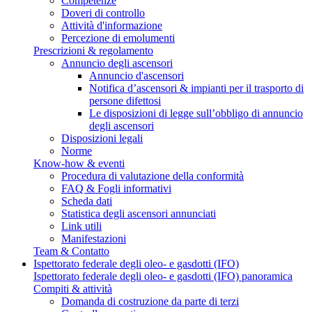
Competenze
Doveri di controllo
Attività d'informazione
Percezione di emolumenti
Prescrizioni & regolamento
Annuncio degli ascensori
Annuncio d'ascensori
Notifica d’ascensori & impianti per il trasporto di
persone difettosi
Le disposizioni di legge sull’obbligo di annuncio
degli ascensori
Disposizioni legali
Norme
Know-how & eventi
Procedura di valutazione della conformità
FAQ & Fogli informativi
Scheda dati
Statistica degli ascensori annunciati
Link utili
Manifestazioni
Team & Contatto
Ispettorato federale degli oleo- e gasdotti (IFO)
Ispettorato federale degli oleo- e gasdotti (IFO) panoramica
Compiti & attività
Domanda di costruzione da parte di terzi