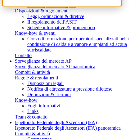
Tecnologia dell'idrogeno
Disposizioni & regolamenti
Leggi, ordinazioni & diretive
Il regolamento dell’ASIT
Schede informative & promemoria
Know-how & eventi
Corso di formazione per operatori specializzati nella
conduzione di caldaie a vapore e impianti ad acqua
surriscaldata
Contatto
Sorveglianza del mercato AP
Sorveglianza del mercato AP panoramica
Compiti & attività
Regole & regolamenti
Disposizioni legali
Notifica di attrezzature a pressione difettose
Definizioni & Termini
Know-how
Fogli informativi
Links
Team & contatto
Ispettorato Federale degli Ascensori (IFA)
Ispettorato Federale degli Ascensori (IFA) panoramica
Compiti & attività