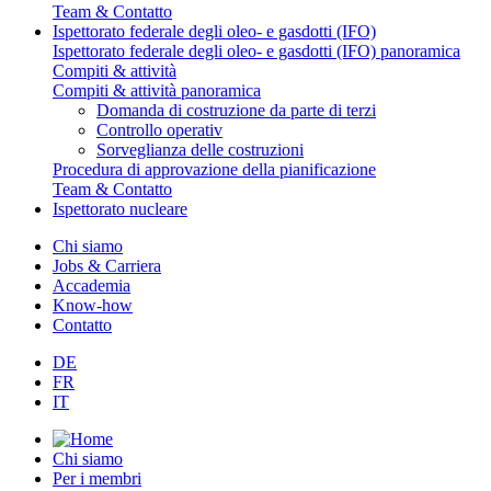
Team & Contatto
Ispettorato federale degli oleo- e gasdotti (IFO)
Ispettorato federale degli oleo- e gasdotti (IFO) panoramica
Compiti & attività
Compiti & attività panoramica
Domanda di costruzione da parte di terzi
Controllo operativ
Sorveglianza delle costruzioni
Procedura di approvazione della pianificazione
Team & Contatto
Ispettorato nucleare
Chi siamo
Jobs & Carriera
Accademia
Know-how
Contatto
DE
FR
IT
Chi siamo
Per i membri