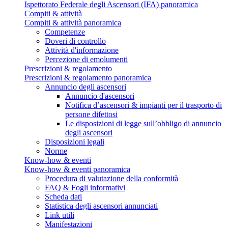
Ispettorato Federale degli Ascensori (IFA) panoramica
Compiti & attività
Compiti & attività panoramica
Competenze
Doveri di controllo
Attività d'informazione
Percezione di emolumenti
Prescrizioni & regolamento
Prescrizioni & regolamento panoramica
Annuncio degli ascensori
Annuncio d'ascensori
Notifica d’ascensori & impianti per il trasporto di
persone difettosi
Le disposizioni di legge sull’obbligo di annuncio
degli ascensori
Disposizioni legali
Norme
Know-how & eventi
Know-how & eventi panoramica
Procedura di valutazione della conformità
FAQ & Fogli informativi
Scheda dati
Statistica degli ascensori annunciati
Link utili
Manifestazioni