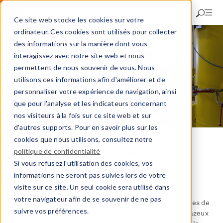
Aller
au
Ce site web stocke les cookies sur votre
contenu
ordinateur. Ces cookies sont utilisés pour collecter
principal
des informations sur la manière dont vous
interagissez avec notre site web et nous
permettent de nous souvenir de vous. Nous
utilisons ces informations afin d'améliorer et de
personnaliser votre expérience de navigation, ainsi
que pour l'analyse et les indicateurs concernant
nos visiteurs à la fois sur ce site web et sur
d'autres supports. Pour en savoir plus sur les
cookies que nous utilisons, consultez notre
Inspection Fédérale des
politique de confidentialité
Si vous refusez l'utilisation des cookies, vos
Pipelines
informations ne seront pas suivies lors de votre
visite sur ce site. Un seul cookie sera utilisé dans
L’Inspection Fédérale des Pipelines (IFP) supervise la
votre navigateur afin de se souvenir de ne pas
planification, la construction et l’exploitation de pipelines de
suivre vos préférences.
transport des combustibles et carburants liquides ou gazeux