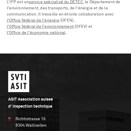
L'IFP est un
service spécialisé du DETEC
, le Département de
l'environnement, des transports, de l'énergie et de la
communication. Il travaille en étroite collaboration avec
l'Office fédéral de l'énergie
(OFEN),
l'Office fédéral de l'environnement
(OFEV) et
l'Office de l'économie national
.
ASIT Association suisse
d' Inspection technique
Richtistrasse 15
8304 Wallisellen