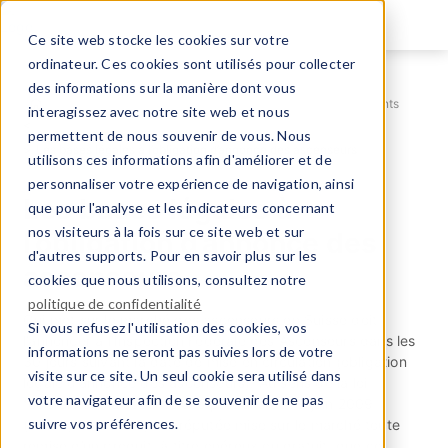
Aller
au
Ce site web stocke les cookies sur votre
contenu
ordinateur. Ces cookies sont utilisés pour collecter
principal
des informations sur la manière dont vous
Inspection Fédérale des Ascenseurs
Règles & règlements
interagissez avec notre site web et nous
Annonce des ascenseurs
permettent de nous souvenir de vous. Nous
Les bases légales à l’obligation d’annonce des ascenseurs
utilisons ces informations afin d'améliorer et de
personnaliser votre expérience de navigation, ainsi
Les bases légales à
que pour l'analyse et les indicateurs concernant
nos visiteurs à la fois sur ce site web et sur
l’obligation d’annonce des
d'autres supports. Pour en savoir plus sur les
ascenseurs
cookies que nous utilisons, consultez notre
politique de confidentialité
Qui met sur le marché des ascenseurs en Suisse doit
Si vous refusez l'utilisation des cookies, vos
l’annoncer à l’Inspection Fédérale des Ascenseurs dans les
informations ne seront pas suivies lors de votre
30 jours suivant la date de mise en circulation (obligation
visite sur ce site. Un seul cookie sera utilisé dans
légale d’annonce des ascenseurs). Au sens de la loi
votre navigateur afin de se souvenir de ne pas
fédérale sur la sécurité des produits du 12 juin 2009
suivre vos préférences.
(LSPro, RS 930.11) est réputée mise sur le marché toute
remise d’un produit, à titre onéreux ou gratuit, que ce