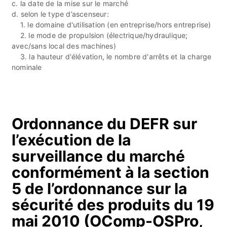
c. la date de la mise sur le marché
d. selon le type d’ascenseur:
1. le domaine d'utilisation (en entreprise/hors entreprise)
2. le mode de propulsion (électrique/hydraulique;
avec/sans local des machines)
3. la hauteur d'élévation, le nombre d'arrêts et la charge
nominale
Ordonnance du DEFR sur
l’exécution de la
surveillance du marché
conformément à la section
5 de l’ordonnance sur la
sécurité des produits du 19
mai 2010 (OComp-OSPro,