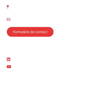
Richtistrasse 15
8304 Wallisellen
info@svti.ch
Formulaire de contact
Suivez-nous
Actualité
LinkedIn
News
YouTube
Cours actuels
Membre du groupe ASIT
ASIT
Swiss Safety Center
Autosonic