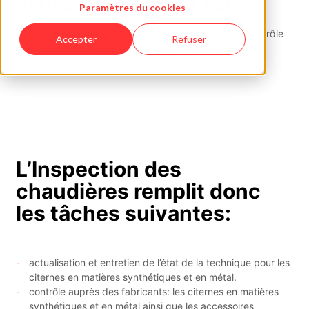
pouvant polluer les eaux
Paramètres du cookies
L’ASIT est reconnue par la CCE comme centre de contrôle
Accepter
Refuser
pour les installations destinées à contenir des liquides
pouvant polluer les eaux.
L’Inspection des
chaudières remplit donc
les tâches suivantes:
actualisation et entretien de l’état de la technique pour les
citernes en matières synthétiques et en métal.
contrôle auprès des fabricants: les citernes en matières
synthétiques et en métal ainsi que les accessoires