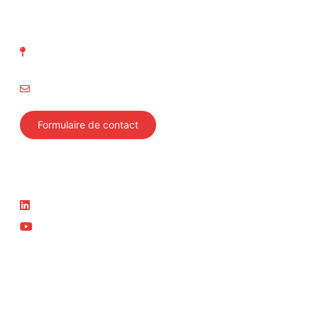
ASIT Association suisse
d' Inspection technique
Richtistrasse 15
8304 Wallisellen
info@svti.ch
Formulaire de contact
Suivez-nous
Actualité
LinkedIn
News
YouTube
Cours actuels
Membre du groupe ASIT
ASIT
Swiss Safety Center