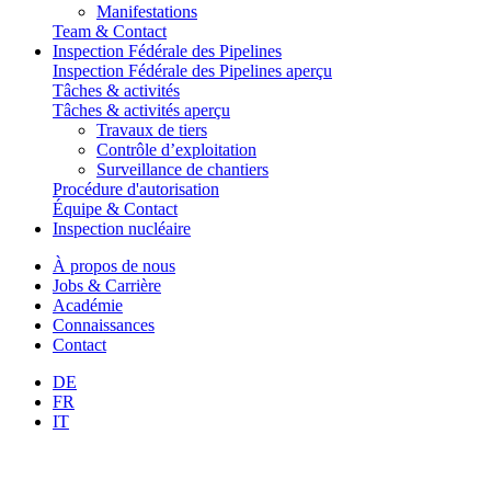
Manifestations
Team & Contact
Inspection Fédérale des Pipelines
Inspection Fédérale des Pipelines aperçu
Tâches & activités
Tâches & activités aperçu
Travaux de tiers
Contrôle d’exploitation
Surveillance de chantiers
Procédure d'autorisation
Équipe & Contact
Inspection nucléaire
À propos de nous
Jobs & Carrière
Académie
Connaissances
Contact
DE
FR
IT