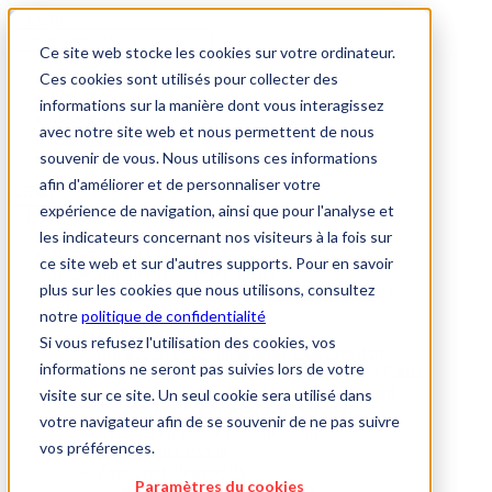
Aller
au
Ce site web stocke les cookies sur votre ordinateur.
contenu
principal
Ces cookies sont utilisés pour collecter des
À propos de nous
Jobs & Carrière
informations sur la manière dont vous interagissez
Académie
avec notre site web et nous permettent de nous
Connaissances
souvenir de vous. Nous utilisons ces informations
Contact
afin d'améliorer et de personnaliser votre
expérience de navigation, ainsi que pour l'analyse et
les indicateurs concernant nos visiteurs à la fois sur
Inspection des chaudières
ce site web et sur d'autres supports. Pour en savoir
Inspection des chaudières aperçu
plus sur les cookies que nous utilisons, consultez
Réservoirs pour liquides pouvant polluer les eaux
Tâches & services
notre
politique de confidentialité
Formulaire d'annonce
Si vous refusez l'utilisation des cookies, vos
Inspection des équipements sous pression
informations ne seront pas suivies lors de votre
Enregistrement pour l’inspection à l’arrêt
Inspections durant le fonctionnement
visite sur ce site. Un seul cookie sera utilisé dans
Annonce de mise hors service
votre navigateur afin de se souvenir de ne pas suivre
Remises en état & modifications
vos préférences.
Analyse des risque
Essais non destructifs
Paramètres du cookies
Nos appareils de contrôle