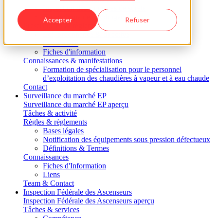
Inspection des soupapes de sûreté
Technologie de l'hydrogène
Accepter
Refuser
Prescriptions & règlements
Loi, ordonnance & directive
Code ASIT
Fiches d'information
Connaissances & manifestations
Formation de spécialisation pour le personnel
d’exploitation des chaudières à vapeur et à eau chaude
Contact
Surveillance du marché EP
Surveillance du marché EP aperçu
Tâches & activité
Règles & règlements
Bases légales
Notification des équipements sous pression défectueux
Définitions & Termes
Connaissances
Fiches d'Information
Liens
Team & Contact
Inspection Fédérale des Ascenseurs
Inspection Fédérale des Ascenseurs aperçu
Tâches & services