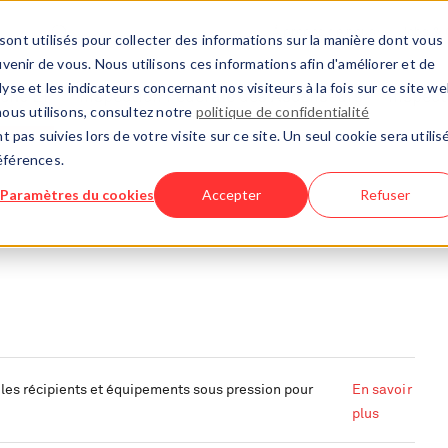
À propos de nous
Jobs & 
sont utilisés pour collecter des informations sur la manière dont vous
enir de vous. Nous utilisons ces informations afin d'améliorer et de
yse et les indicateurs concernant nos visiteurs à la fois sur ce site w
rché EP
Inspection Fédérale des Ascenseurs
Inspect
nous utilisons, consultez notre
politique de confidentialité
t pas suivies lors de votre visite sur ce site. Un seul cookie sera utilis
éférences.
Paramètres du cookies
Accepter
Refuser
les récipients et équipements sous pression pour
En savoir
plus