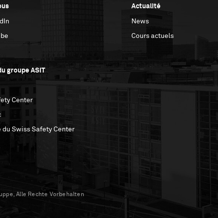
ous
Actualité
dIn
News
ube
Cours actuels
u groupe ASIT
ety Center
c
 du Swiss Safety Center
uppe, Alle Rechte Vorbehalten