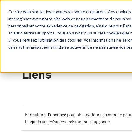
Aller
au
Ce site web stocke les cookies sur votre ordinateur. Ces cookies 
contenu
interagissez avec notre site web et nous permettent de nous souv
principal
personnaliser votre expérience de navigation, ainsi que pour l'anal
Inspection des chaudières
Surveillance du ma
et sur d'autres supports. Pour en savoir plus sur les cookies que 
Si vous refusez l'utilisation des cookies, vos informations ne seron
dans votre navigateur afin de se souvenir de ne pas suivre vos pr
Surveillance du marché EP
Connaissances
Liens
Liens
Formulaire d’annonce pour observateurs du marché pour 
lesquels un défaut est existant ou soupçonné.