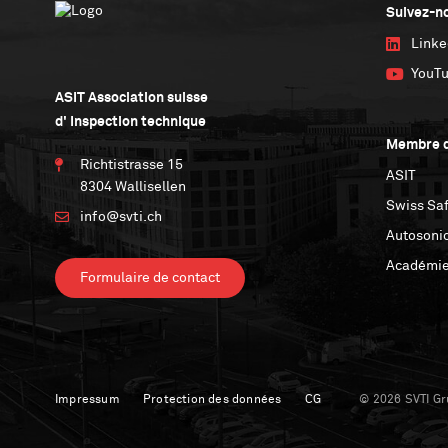
Suivez-n
Linke
YouT
ASIT Association suisse
d' Inspection technique
Membre d
Richtistrasse 15
ASIT
8304 Wallisellen
Swiss Saf
info@svti.ch
Autosoni
Académie
Formulaire de contact
Impressum
Protection des données
CG
© 2026 SVTI Gr