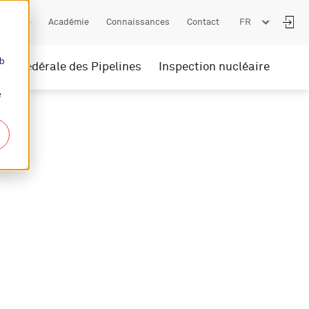
Carrière
Académie
Connaissances
Contact
eb
ion Fédérale des Pipelines
Inspection nucléaire
é