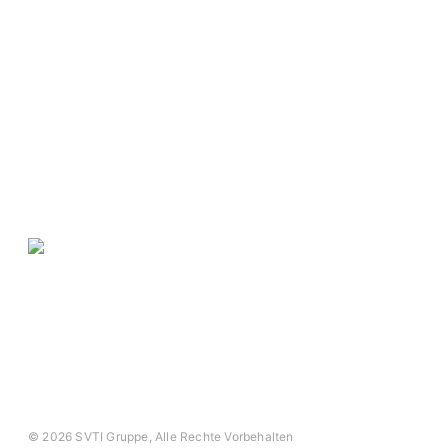
Membre du groupe ASIT
ASIT
Swiss Safety Center
Autosonic
Académie du Swiss Safety
Center
Impressum
Protection des données
CG
© 2026 SVTI Gruppe, Alle Rechte Vorbehalten