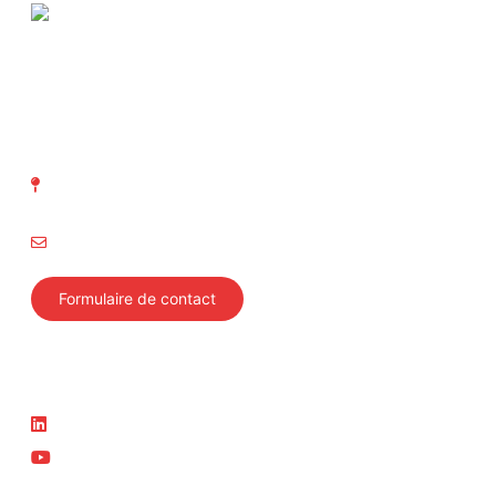
ASIT Association suisse
d' Inspection technique
Richtistrasse 15
8304 Wallisellen
info@svti.ch
Formulaire de contact
Suivez-nous
Actualité
LinkedIn
News
YouTube
Cours actuels