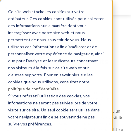
Aller
au
Ce site web stocke les cookies sur votre
contenu
ordinateur. Ces cookies sont utilisés pour collecter
principal
des informations sur la manière dont vous
Inspection Fédérale des Ascenseurs
interagissez avec notre site web et nous
Tâches & services
permettent de nous souvenir de vous. Nous
Perception d’émoluments
utilisons ces informations afin d'améliorer et de
personnaliser votre expérience de navigation, ainsi
Perception d’émoluments
que pour l'analyse et les indicateurs concernant
nos visiteurs à la fois sur ce site web et sur
d'autres supports. Pour en savoir plus sur les
cookies que nous utilisons, consultez notre
politique de confidentialité
Pour les contrôles par sondage (contrôles du marché)
Si vous refusez l'utilisation des cookies, vos
d'ascenseurs ou de moyens de transport assimilés ne
informations ne seront pas suivies lors de votre
présentant aucun défaut, il ne sera perçu aucun
visite sur ce site. Un seul cookie sera utilisé dans
émolument. Pour un contrôle qui révèle au contraire qu'un
votre navigateur afin de se souvenir de ne pas
produit ne satisfait pas aux prescriptions, ainsi que pour le
contrôle de produits contestés, l'installateur se verra
suivre vos préférences.
prélever un émolument. Le montant de l'émolument est fixé