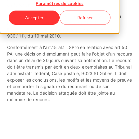
Paramètres du cookies
en fonction du temps consacré.
Lors de prélèvement d'émoluments pour le contrôle du
Accepter
Refuser
marché, il est fait usage des articles 27 à 29 de
l’ordonnance sur la sécurité des produits (OSPro, RS
930.111), du 19 mai 2010.
Conformément à l'art.15 al.1 LSPro en relation avec art.50
PA, une décision d'émolument peut faire l'objet d'un recours
dans un délai de 30 jours suivant sa notification. Le recours
doit être transmis par écrit en deux exemplaires au Tribunal
administratif fédéral, Case postale, 9023 St.Gallen. Il doit
exposer les conclusions, les motifs et les moyens de preuve
et comporter la signature du recourant ou de son
mandataire. La décision attaquée doit être jointe au
mémoire de recours.