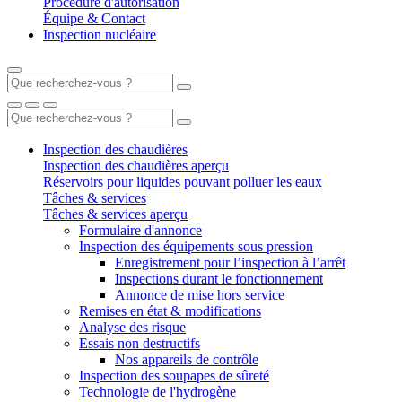
Procédure d'autorisation
Équipe & Contact
Inspection nucléaire
Inspection des chaudières
Inspection des chaudières aperçu
Réservoirs pour liquides pouvant polluer les eaux
Tâches & services
Tâches & services aperçu
Formulaire d'annonce
Inspection des équipements sous pression
Enregistrement pour l’inspection à l’arrêt
Inspections durant le fonctionnement
Annonce de mise hors service
Remises en état & modifications
Analyse des risque
Essais non destructifs
Nos appareils de contrôle
Inspection des soupapes de sûreté
Technologie de l'hydrogène