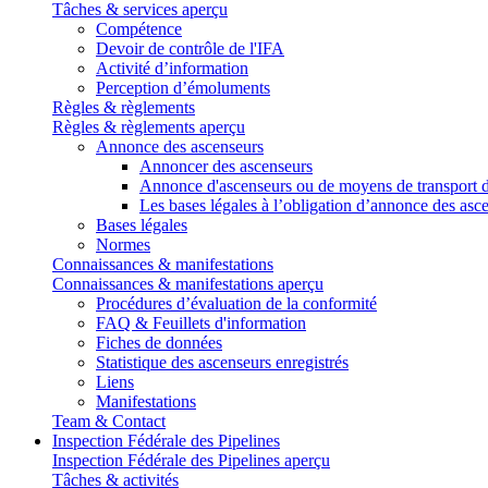
Tâches & services aperçu
Compétence
Devoir de contrôle de l'IFA
Activité d’information
Perception d’émoluments
Règles & règlements
Règles & règlements aperçu
Annonce des ascenseurs
Annoncer des ascenseurs
Annonce d'ascenseurs ou de moyens de transport d
Les bases légales à l’obligation d’annonce des asc
Bases légales
Normes
Connaissances & manifestations
Connaissances & manifestations aperçu
Procédures d’évaluation de la conformité
FAQ & Feuillets d'information
Fiches de données
Statistique des ascenseurs enregistrés
Liens
Manifestations
Team & Contact
Inspection Fédérale des Pipelines
Inspection Fédérale des Pipelines aperçu
Tâches & activités