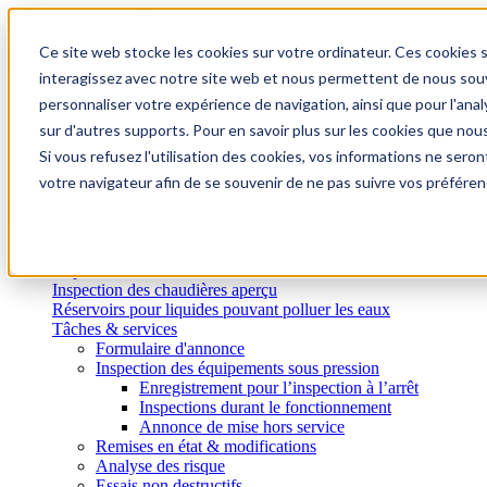
Aller au contenu principal
Ce site web stocke les cookies sur votre ordinateur. Ces cookies s
interagissez avec notre site web et nous permettent de nous souve
À propos de nous
personnaliser votre expérience de navigation, ainsi que pour l'analy
Jobs & Carrière
sur d'autres supports. Pour en savoir plus sur les cookies que nou
Académie
Si vous refusez l'utilisation des cookies, vos informations ne seront
Connaissances
Contact
votre navigateur afin de se souvenir de ne pas suivre vos préféren
Inspection des chaudières
Inspection des chaudières aperçu
Réservoirs pour liquides pouvant polluer les eaux
Tâches & services
Formulaire d'annonce
Inspection des équipements sous pression
Enregistrement pour l’inspection à l’arrêt
Inspections durant le fonctionnement
Annonce de mise hors service
Remises en état & modifications
Analyse des risque
Essais non destructifs