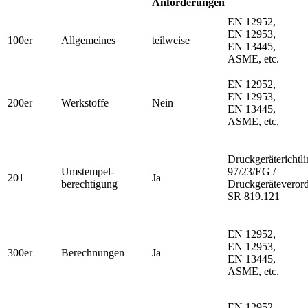
Anforderungen
EN 12952,
EN 12953,
100er
Allgemeines
teilweise
EN 13445,
ASME, etc.
EN 12952,
EN 12953,
200er
Werkstoffe
Nein
EN 13445,
ASME, etc.
Druckgeräterichtli
Umstempel-
97/23/EG /
201
Ja
berechtigung
Druckgeräteveror
SR 819.121
EN 12952,
EN 12953,
300er
Berechnungen
Ja
EN 13445,
ASME, etc.
EN 12952,