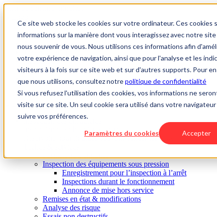
Aller au contenu principal
Ce site web stocke les cookies sur votre ordinateur. Ces cookies s
informations sur la manière dont vous interagissez avec notre si
À propos de nous
nous souvenir de vous. Nous utilisons ces informations afin d'amél
Jobs & Carrière
votre expérience de navigation, ainsi que pour l'analyse et les in
Académie
visiteurs à la fois sur ce site web et sur d'autres supports. Pour en
Connaissances
Contact
que nous utilisons, consultez notre
politique de confidentialité
Si vous refusez l'utilisation des cookies, vos informations ne seron
visite sur ce site. Un seul cookie sera utilisé dans votre navigateu
suivre vos préférences.
Inspection des chaudières
Inspection des chaudières aperçu
Paramètres du cookies
Accepter
Réservoirs pour liquides pouvant polluer les eaux
Tâches & services
Formulaire d'annonce
Inspection des équipements sous pression
Enregistrement pour l’inspection à l’arrêt
Inspections durant le fonctionnement
Annonce de mise hors service
Remises en état & modifications
Analyse des risque
Essais non destructifs