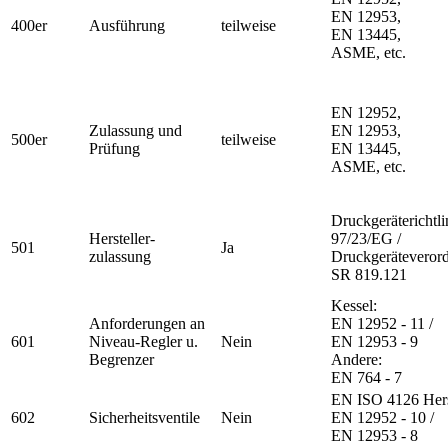
EN 12953,
400er
Ausführung
teilweise
EN 13445,
ASME, etc.
EN 12952,
Zulassung und
EN 12953,
500er
teilweise
Prüfung
EN 13445,
ASME, etc.
Druckgeräterichtli
Hersteller-
97/23/EG /
501
Ja
zulassung
Druckgeräteveror
SR 819.121
Kessel:
Anforderungen an
EN 12952 - 11 /
601
Niveau-Regler u.
Nein
EN 12953 - 9
Begrenzer
Andere:
EN 764 - 7
EN ISO 4126 Hers
602
Sicherheitsventile
Nein
EN 12952 - 10 /
EN 12953 - 8