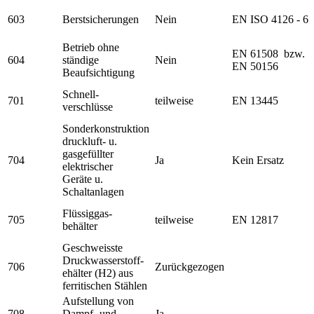
603
Berstsicherungen
Nein
EN ISO 4126 - 6
Betrieb ohne
EN 61508 bzw.
604
ständige
Nein
EN 50156
Beaufsichtigung
Schnell-
701
teilweise
EN 13445
verschlüsse
Sonderkonstruktion
druckluft- u.
gasgefüllter
704
Ja
Kein Ersatz
elektrischer
Geräte u.
Schaltanlagen
Flüssiggas-
705
teilweise
EN 12817
behälter
Geschweisste
Druckwasserstoff-
706
Zurückgezogen
ehälter (H2) aus
ferritischen Stählen
Aufstellung von
708
Dampf- und
Ja