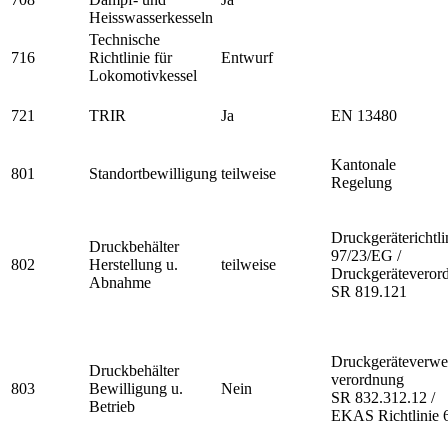
Heisswasserkesseln
Technische
716
Richtlinie für
Entwurf
Lokomotivkessel
721
TRIR
Ja
EN 13480
Kantonale
801
Standortbewilligung
teilweise
Regelung
Druckgeräterichtli
Druckbehälter
97/23/EG /
802
Herstellung u.
teilweise
Druckgeräteveror
Abnahme
SR 819.121
Druckgeräteverwe
Druckbehälter
verordnung
803
Bewilligung u.
Nein
SR 832.312.12 /
Betrieb
EKAS Richtlinie 