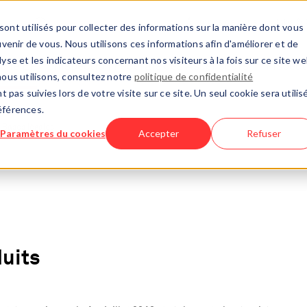
À propos de nous
Jobs & 
sont utilisés pour collecter des informations sur la manière dont vous
enir de vous. Nous utilisons ces informations afin d'améliorer et de
yse et les indicateurs concernant nos visiteurs à la fois sur ce site w
rché EP
Inspection Fédérale des Ascenseurs
Inspect
nous utilisons, consultez notre
politique de confidentialité
t pas suivies lors de votre visite sur ce site. Un seul cookie sera utilis
éférences.
Bases légales
Paramètres du cookies
Accepter
Refuser
duits