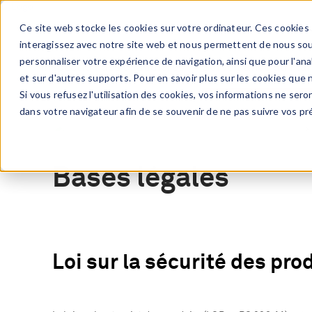
Aller
au
Ce site web stocke les cookies sur votre ordinateur. Ces cookies 
contenu
interagissez avec notre site web et nous permettent de nous souv
principal
personnaliser votre expérience de navigation, ainsi que pour l'anal
Inspection des chaudières
Surveillance du ma
et sur d'autres supports. Pour en savoir plus sur les cookies que 
Si vous refusez l'utilisation des cookies, vos informations ne seron
dans votre navigateur afin de se souvenir de ne pas suivre vos pr
Surveillance du marché EP
Règles & règlements
Bases légales
Loi sur la sécurité des pro