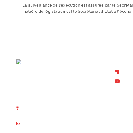
La surveillance de l’exécution est assurée par le Secréta
matière de législation est le Secrétariat d'Etat à l'écon
Suivez-n
Linke
YouT
ASIT Association suisse
d' Inspection technique
Membre d
Richtistrasse 15
ASIT
8304 Wallisellen
Swiss Saf
info@svti.ch
Autosoni