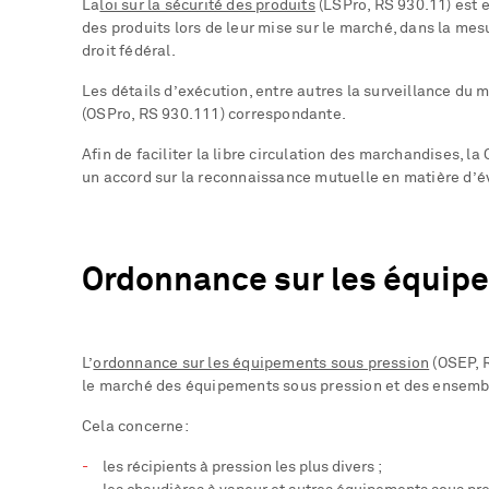
La
loi sur la sécurité des produits
(LSPro, RS 930.11) est e
des produits lors de leur mise sur le marché, dans la mesu
droit fédéral.
Les détails d’exécution, entre autres la surveillance du m
(OSPro, RS 930.111) correspondante.
Afin de faciliter la libre circulation des marchandises,
un accord sur la reconnaissance mutuelle en matière d’év
Ordonnance sur les équip
L’
ordonnance sur les équipements sous pression
(OSEP, R
le marché des équipements sous pression et des ensemble
Cela concerne:
les récipients à pression les plus divers ;