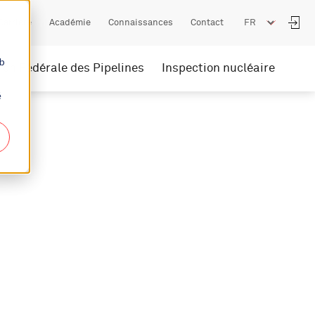
Carrière
Académie
Connaissances
Contact
eb
ion Fédérale des Pipelines
Inspection nucléaire
é