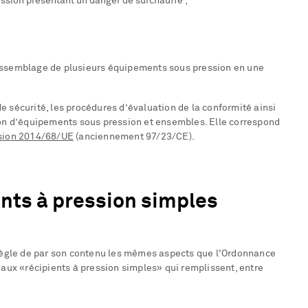
ssion présentant un danger de surchauffe ;
assemblage de plusieurs équipements sous pression en une
 sécurité, les procédures d’évaluation de la conformité ainsi
ion d’équipements sous pression et ensembles. Elle correspond
ssion 2014/68/UE
(anciennement 97/23/CE).
ents à pression simples
 règle de par son contenu les mêmes aspects que l'Ordonnance
'aux «récipients à pression simples» qui remplissent, entre