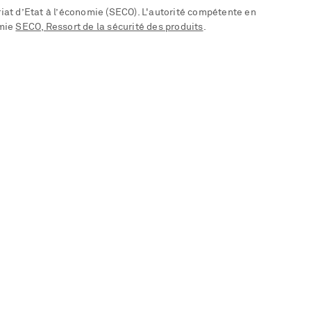
riat d’Etat à l’économie (SECO). L'autorité compétente en
omie
SECO, Ressort de la sécurité des produits
.
ous
Actualité
dIn
News
ube
Cours actuels
u groupe ASIT
ety Center
c